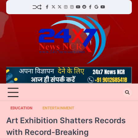
Skip
facebook
Twitter
twitter
Instagram
instagram
YouTube
reddit
Facebook
google
youtube
to
content
EDUCATION
ENTERTAINMENT
Art Exhibition Shatters Records
with Record-Breaking