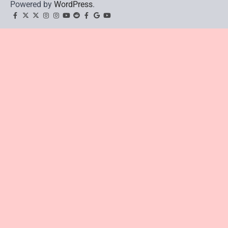
Powered by
WordPress
.
facebook
Twitter
twitter
Instagram
instagram
YouTube
reddit
Facebook
google
youtube