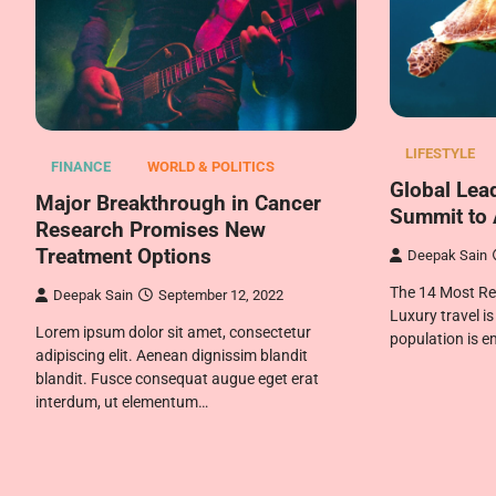
LIFESTYLE
FINANCE
WORLD & POLITICS
Global Lea
Major Breakthrough in Cancer
Summit to
Research Promises New
Treatment Options
Deepak Sain
The 14 Most Rel
Deepak Sain
September 12, 2022
Luxury travel 
Lorem ipsum dolor sit amet, consectetur
population is 
adipiscing elit. Aenean dignissim blandit
blandit. Fusce consequat augue eget erat
interdum, ut elementum…