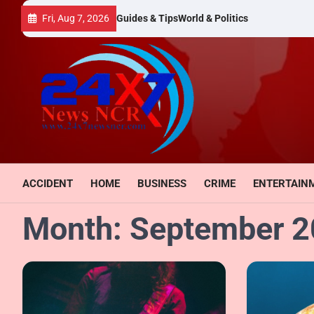
Skip
Fri, Aug 7, 2026
Guides & Tips
World & Politics
to
content
ACCIDENT
HOME
BUSINESS
CRIME
ENTERTAIN
Month:
September 