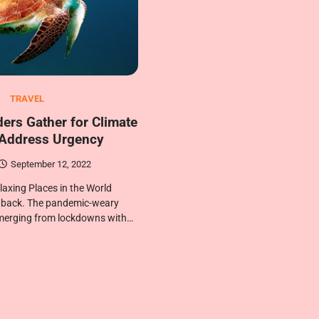
TRAVEL
ders Gather for Climate
 Address Urgency
September 12, 2022
axing Places in the World
is back. The pandemic-weary
emerging from lockdowns with…