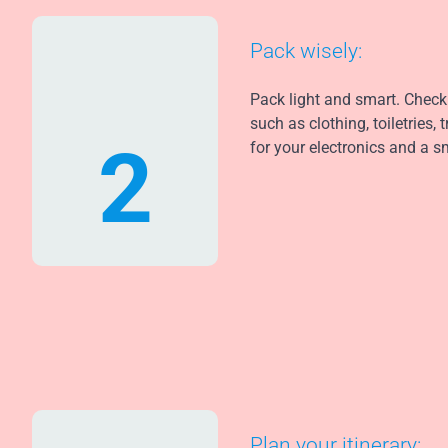
Pack wisely:
Pack light and smart. Check 
such as clothing, toiletries
2
for your electronics and a sma
Plan your itinerary: