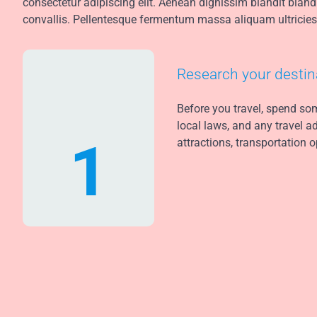
consectetur adipiscing elit. Aenean dignissim blandit blan
convallis. Pellentesque fermentum massa aliquam ultricies
Research your destin
Before you travel, spend som
local laws, and any travel a
1
attractions, transportation o