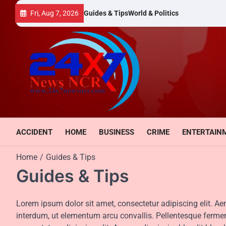
Skip
Fri, Aug 7, 2026
Guides & Tips
World & Politics
to
content
ACCIDENT
HOME
BUSINESS
CRIME
ENTERTAIN
Home
Guides & Tips
Guides & Tips
Lorem ipsum dolor sit amet, consectetur adipiscing elit. A
interdum, ut elementum arcu convallis. Pellentesque ferm