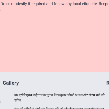
Dress modestly if required and follow any local etiquette. Respe
.
Gallery
R
बार एसोसिएशन मोदीनगर के चुनाव में रामकुमार चौधरी अध्यक्ष और सौरभ शर्मा बने
सचिव
s
मेरठ की दामिनी ने प्रेमी संग मिलकर पति को सांप से कटवाकर उतारा मौत के घाट