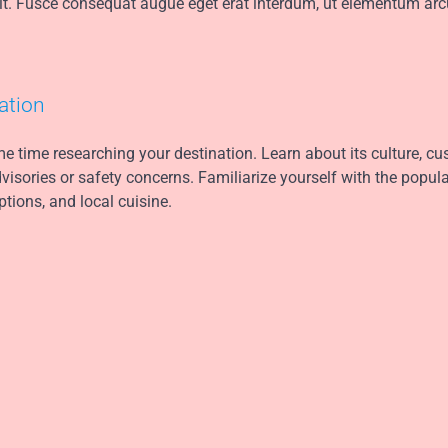
dit. Fusce consequat augue eget erat interdum, ut elementum arc
ation
e time researching your destination. Learn about its culture, cu
dvisories or safety concerns. Familiarize yourself with the popul
ptions, and local cuisine.