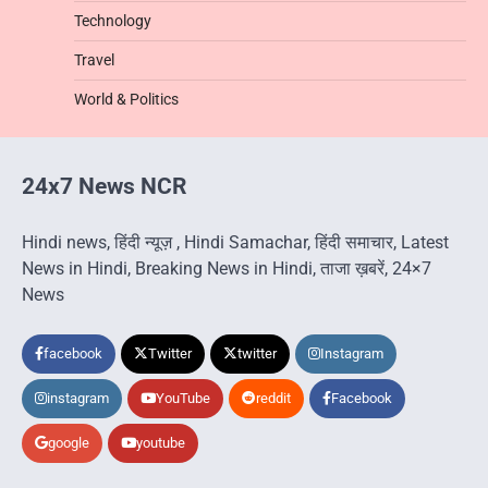
Technology
Travel
World & Politics
24x7 News NCR
Hindi news, हिंदी न्यूज़ , Hindi Samachar, हिंदी समाचार, Latest
News in Hindi, Breaking News in Hindi, ताजा ख़बरें, 24×7
News
facebook
Twitter
twitter
Instagram
instagram
YouTube
reddit
Facebook
google
youtube