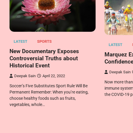
LATEST
SPORTS
LATEST
New Documentary Exposes
Marquez Ex
Controversial Truths about
Confidence
Historical Event
Deepak Sain
Deepak Sain
April 22, 2022
Now more than e
Soccer’s Five Substitutes Sport Rule Will Be
immune system t
Permanent Remember: When you’re eating,
the COVID-19 
choose healthy foods such as fruits,
vegetables, whole…