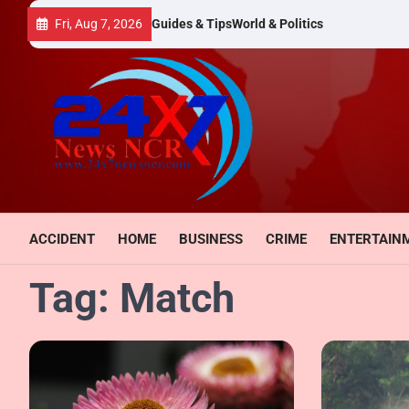
Skip
Fri, Aug 7, 2026
Guides & Tips
World & Politics
to
content
ACCIDENT
HOME
BUSINESS
CRIME
ENTERTAIN
Tag:
Match