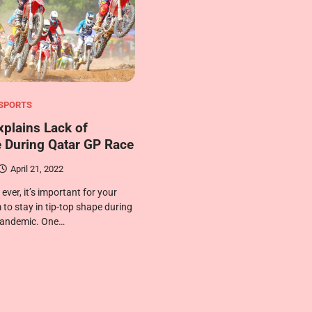
SPORTS
plains Lack of
 During Qatar GP Race
April 21, 2022
ver, it’s important for your
o stay in tip-top shape during
pandemic. One…