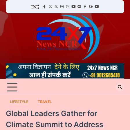
Skip
facebook
Twitter
twitter
Instagram
instagram
YouTube
reddit
Facebook
google
youtube
to
content
LIFESTYLE
TRAVEL
Global Leaders Gather for
Climate Summit to Address