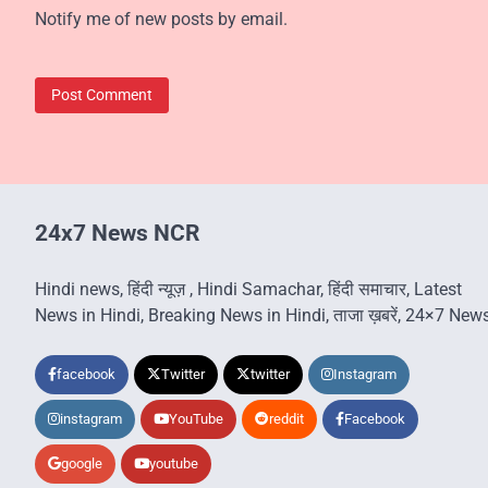
Notify me of new posts by email.
24x7 News NCR
Hindi news, हिंदी न्यूज़ , Hindi Samachar, हिंदी समाचार, Latest
News in Hindi, Breaking News in Hindi, ताजा ख़बरें, 24×7 New
facebook
Twitter
twitter
Instagram
instagram
YouTube
reddit
Facebook
google
youtube