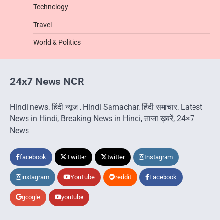
Technology
Travel
World & Politics
24x7 News NCR
Hindi news, हिंदी न्यूज़ , Hindi Samachar, हिंदी समाचार, Latest
News in Hindi, Breaking News in Hindi, ताजा ख़बरें, 24×7
News
facebook
Twitter
twitter
Instagram
instagram
YouTube
reddit
Facebook
google
youtube